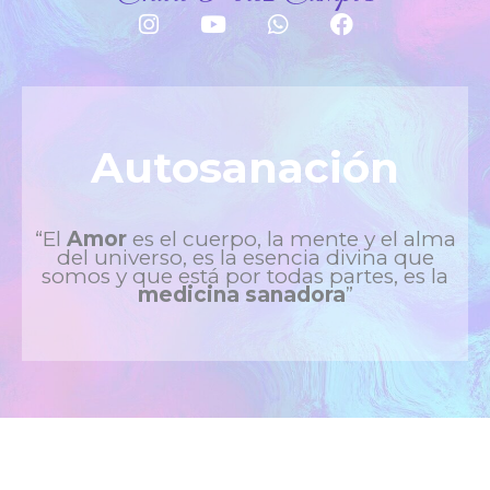
I
Y
W
F
n
o
h
a
s
u
a
c
t
t
t
e
a
u
s
b
g
b
a
o
r
e
p
o
Autosanación
a
p
k
m
“El
Amor
es el cuerpo, la mente y el alma
del universo, es la esencia divina que
somos y que está por todas partes, es la
medicina sanadora
”