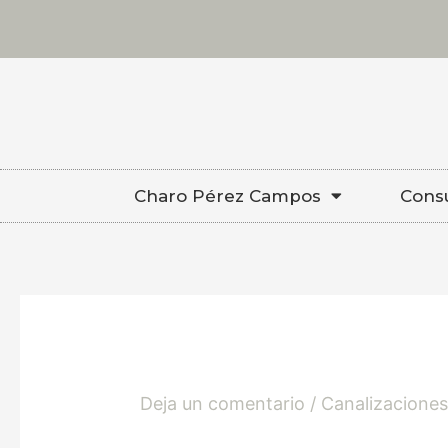
Ir
al
contenido
Charo Pérez Campos
Consu
Deja un comentario
/
Canalizacione