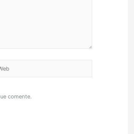
eb
que comente.