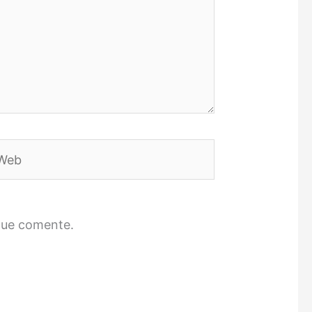
eb
que comente.