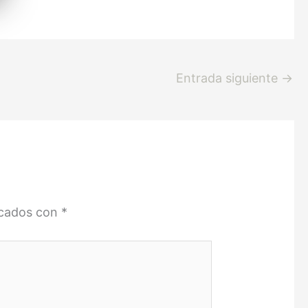
Entrada siguiente
→
rcados con
*