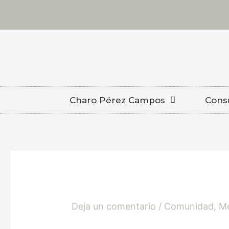
Ir
al
contenido
Charo Pérez Campos
Consu
Deja un comentario
/
Comunidad
,
Me