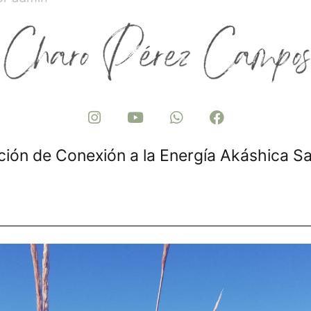
I
Y
W
F
n
o
h
a
s
u
a
c
t
t
t
e
ción de Conexión a la Energía Akáshica S
a
u
s
b
g
b
a
o
r
e
p
o
a
p
k
m