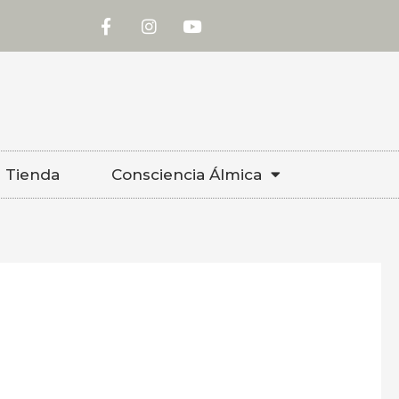
F
I
Y
a
n
o
c
s
u
e
t
t
b
a
u
o
g
b
o
r
e
k
a
-
m
f
Tienda
Consciencia Álmica