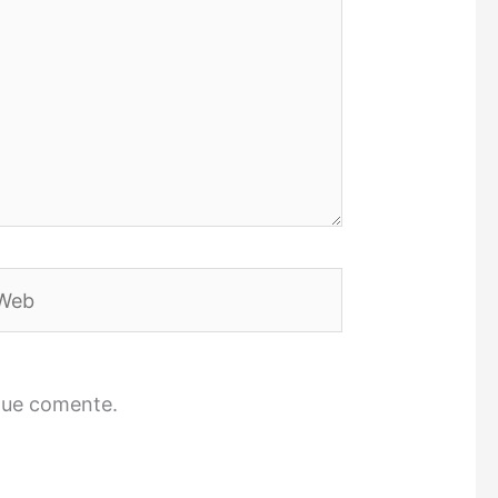
eb
que comente.