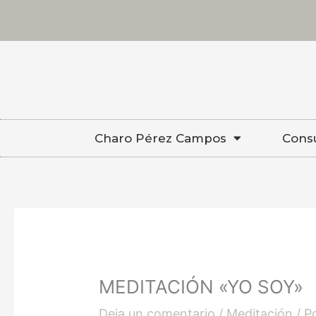
Ir
al
contenido
Charo Pérez Campos
Consu
MEDITACIÓN «YO SOY»
Deja un comentario
/
Meditación
/ P